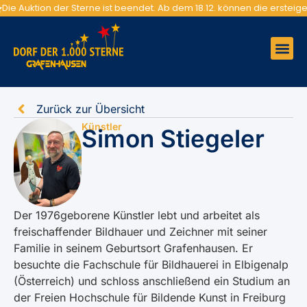
Die Auktion der Sterne ist beendet. Ab dem 18.12. können die erste
Zurück zur Übersicht
Künstler
Simon Stiegeler
Der 1976geborene Künstler lebt und arbeitet als
freischaffender Bildhauer und Zeichner mit seiner
Familie in seinem Geburtsort Grafenhausen. Er
besuchte die Fachschule für Bildhauerei in Elbigenalp
(Österreich) und schloss anschließend ein Studium an
der Freien Hochschule für Bildende Kunst in Freiburg